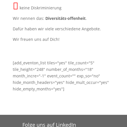

keine Diskriminierung
Wir nennen das:
Diversitäts
∙
offenheit
.
Dafür haben wir viele verschiedene Angebote.
Wir freuen uns auf Dich!
[add_eventon_list tiles="yes" tile_count="5"
tile_height="248" number_of_months="18"
month_incre="-1" event_count="" exp_so="no"
hide_month_headers="yes" hide_mult_occur="yes"
hide_empty_months="yes"]
Folge uns auf LinkedIn