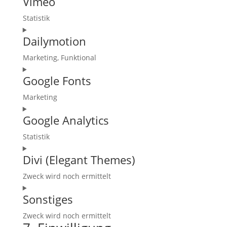
Vimeo
to
service
Statistik
wordpress
Consent
Dailymotion
to
service
Marketing, Funktional
vimeo
Consent
Google Fonts
to
service
Marketing
dailymotion
Consent
Google Analytics
to
service
Statistik
google-
Consent
fonts
Divi (Elegant Themes)
to
service
Zweck wird noch ermittelt
google-
Consent
analytics
Sonstiges
to
service
Zweck wird noch ermittelt
divi-
Consent